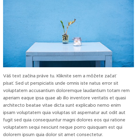
Váš text začína práve tu. Kliknite sem a môžete začať
písať. Sed ut perspiciatis unde omnis iste natus error sit
voluptatem accusantium doloremque laudantium totam rem
aperiam eaque ipsa quae ab illo inventore veritatis et quasi
architecto beatae vitae dicta sunt explicabo nemo enim
ipsam voluptatem quia voluptas sit aspernatur aut odit aut
fugit sed quia consequuntur magni dolores eos qui ratione
voluptatem sequi nesciunt neque porro quisquam est qui
dolorem ipsum quia dolor sit amet consectetur.